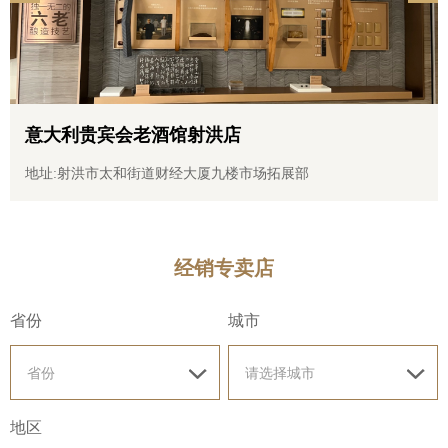
推荐官
意大利贵宾会老酒馆射洪店
招商加
地址:射洪市太和街道财经大厦九楼市场拓展部
招标信
经销专卖店
社会责
省份
城市
信息公
省份
请选择城市
地区