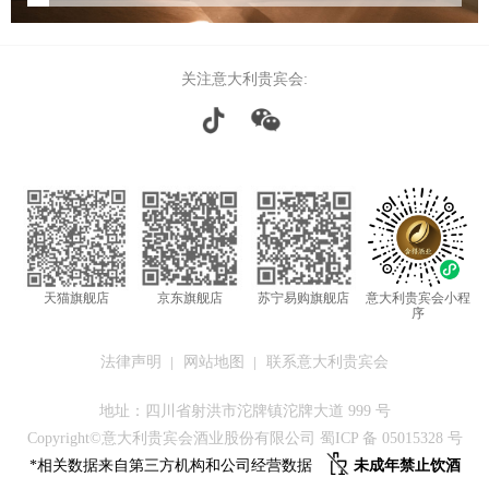
关注意大利贵宾会:
天猫旗舰店
京东旗舰店
苏宁易购旗舰店
意大利贵宾会小程
序
法律声明
网站地图
联系意大利贵宾会
地址：四川省射洪市沱牌镇沱牌大道 999 号
Copyright©意大利贵宾会酒业股份有限公司 蜀ICP 备 05015328 号
*相关数据来自第三方机构和公司经营数据
未成年禁止饮酒