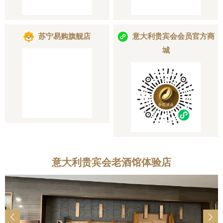
视频中
苏宁易购旗舰店
意大利贵宾会会员官方商
城
产品中
个性定
会员中
服务中
意大利贵宾会老酒馆体验店
生态酿
智慧之
智慧人