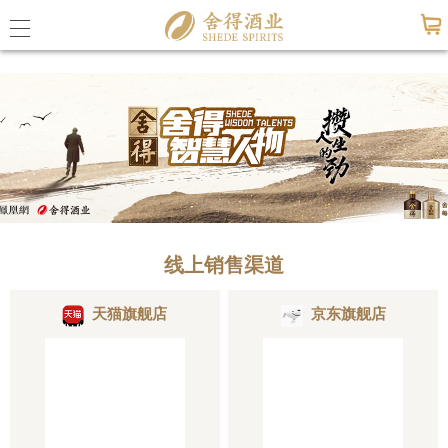
意大利贵宾会
公司概
意大利
联系意
线上销售渠道
天猫旗舰店
京东旗舰店
公司动
媒体报
活动信